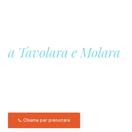
Prenota la tua
Barca a Vela
a Tavolara e Molara
Una giornata intera in mare aperto, tra le acque
turchesi di Tavolara. Snorkeling, pranzo tipico
offerto a bordo e il tramonto dal timone. Solo 11
posti per uscita.
Scopri l'itinerario →
📞 Chiama per prenotare