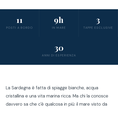
11
9h
3
POSTI A BORDO
IN MARE
TAPPE ESCLUSIVE
30
ANNI DI ESPERIENZA
La Sardegna è fatta di spiagge bianche, acqua
cristallina e una vita marina ricca. Ma chi la conosce
davvero sa che c'è qualcosa in più: il mare visto da
fuori costa, a bordo di una barca a vela.