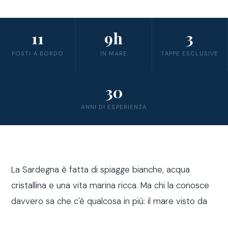
11
9h
3
POSTI A BORDO
IN MARE
TAPPE ESCLUSIVE
30
ANNI DI ESPERIENZA
La Sardegna è fatta di spiagge bianche, acqua
cristallina e una vita marina ricca. Ma chi la conosce
davvero sa che c'è qualcosa in più: il mare visto da
fuori costa, a bordo di una barca a vela.