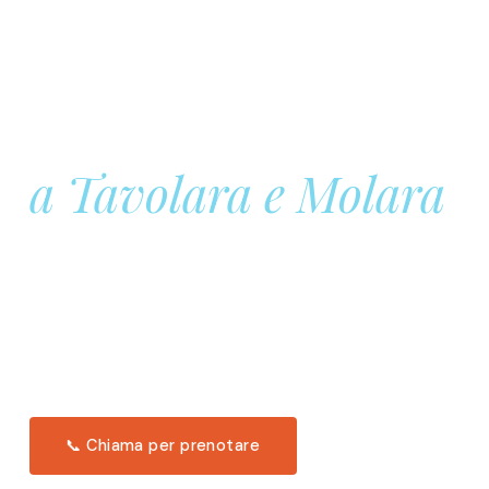
Prenota la tua
Barca a Vela
a Tavolara e Molara
Una giornata intera in mare aperto, tra le acque
turchesi di Tavolara. Snorkeling, pranzo tipico
offerto a bordo e il tramonto dal timone. Solo 11
posti per uscita.
Scopri l'itinerario →
📞 Chiama per prenotare