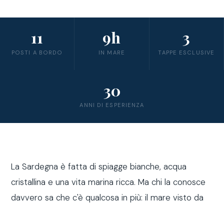
11
9h
3
POSTI A BORDO
IN MARE
TAPPE ESCLUSIVE
30
ANNI DI ESPERIENZA
La Sardegna è fatta di spiagge bianche, acqua
cristallina e una vita marina ricca. Ma chi la conosce
davvero sa che c'è qualcosa in più: il mare visto da
fuori costa, a bordo di una barca a vela.