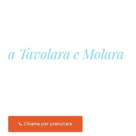
Prenota la tua
Barca a Vela
a Tavolara e Molara
Una giornata intera in mare aperto, tra le acque
turchesi di Tavolara. Snorkeling, pranzo tipico
offerto a bordo e il tramonto dal timone. Solo 11
posti per uscita.
Scopri l'itinerario →
📞 Chiama per prenotare