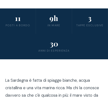
11
9h
3
POSTI A BORDO
IN MARE
TAPPE ESCLUSIVE
30
ANNI DI ESPERIENZA
La Sardegna è fatta di spiagge bianche, acqua
cristallina e una vita marina ricca. Ma chi la conosce
davvero sa che c'è qualcosa in più: il mare visto da
fuori costa, a bordo di una barca a vela.