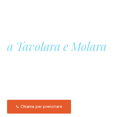
Prenota la tua
Barca a Vela
a Tavolara e Molara
Una giornata intera in mare aperto, tra le acque
turchesi di Tavolara. Snorkeling, pranzo tipico
offerto a bordo e il tramonto dal timone. Solo 11
posti per uscita.
Scopri l'itinerario →
📞 Chiama per prenotare