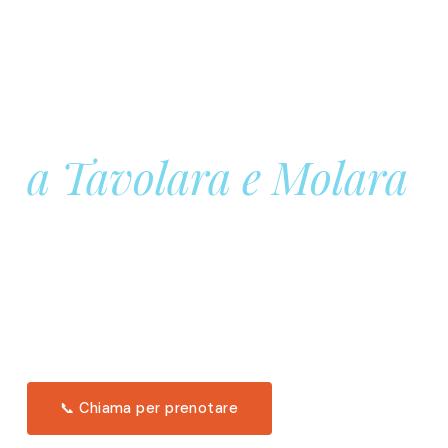
Prenota la tua
Barca a Vela
a Tavolara e Molara
Una giornata intera in mare aperto, tra le acque
turchesi di Tavolara. Snorkeling, pranzo tipico
offerto a bordo e il tramonto dal timone. Solo 11
posti per uscita.
Scopri l'itinerario →
📞 Chiama per prenotare