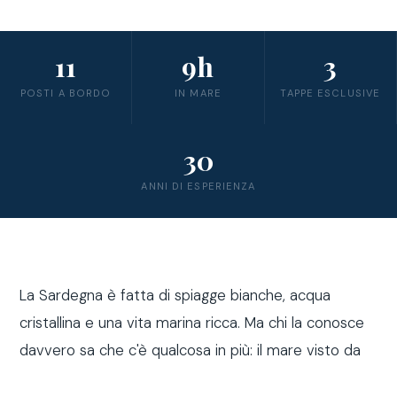
11
9h
3
POSTI A BORDO
IN MARE
TAPPE ESCLUSIVE
30
ANNI DI ESPERIENZA
La Sardegna è fatta di spiagge bianche, acqua
cristallina e una vita marina ricca. Ma chi la conosce
davvero sa che c'è qualcosa in più: il mare visto da
fuori costa, a bordo di una barca a vela.