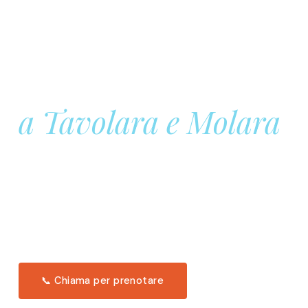
Prenota la tua
Barca a Vela
a Tavolara e Molara
Una giornata intera in mare aperto, tra le acque
turchesi di Tavolara. Snorkeling, pranzo tipico
offerto a bordo e il tramonto dal timone. Solo 11
posti per uscita.
Scopri l'itinerario →
📞 Chiama per prenotare