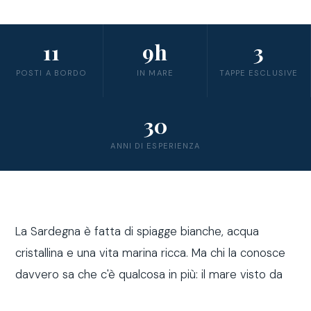
11
9h
3
POSTI A BORDO
IN MARE
TAPPE ESCLUSIVE
30
ANNI DI ESPERIENZA
La Sardegna è fatta di spiagge bianche, acqua
cristallina e una vita marina ricca. Ma chi la conosce
davvero sa che c'è qualcosa in più: il mare visto da
fuori costa, a bordo di una barca a vela.