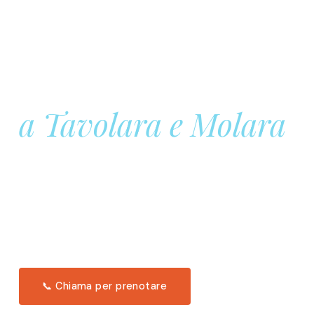
Prenota la tua
Barca a Vela
a Tavolara e Molara
Una giornata intera in mare aperto, tra le acque
turchesi di Tavolara. Snorkeling, pranzo tipico
offerto a bordo e il tramonto dal timone. Solo 11
posti per uscita.
Scopri l'itinerario →
📞 Chiama per prenotare