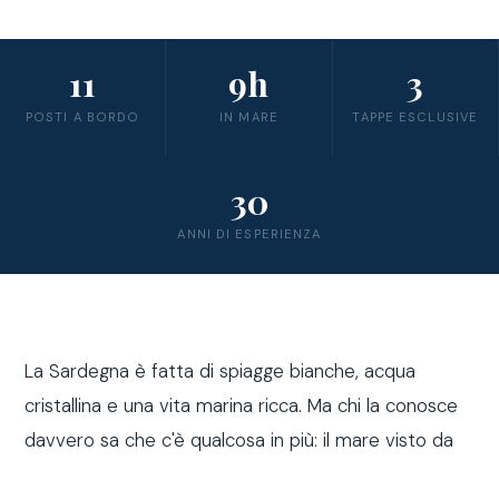
11
9h
3
POSTI A BORDO
IN MARE
TAPPE ESCLUSIVE
30
ANNI DI ESPERIENZA
La Sardegna è fatta di spiagge bianche, acqua
cristallina e una vita marina ricca. Ma chi la conosce
davvero sa che c'è qualcosa in più: il mare visto da
fuori costa, a bordo di una barca a vela.