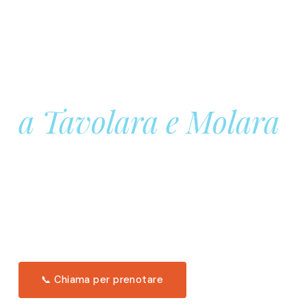
Prenota la tua
Barca a Vela
a Tavolara e Molara
Una giornata intera in mare aperto, tra le acque
turchesi di Tavolara. Snorkeling, pranzo tipico
offerto a bordo e il tramonto dal timone. Solo 11
posti per uscita.
Scopri l'itinerario →
📞 Chiama per prenotare