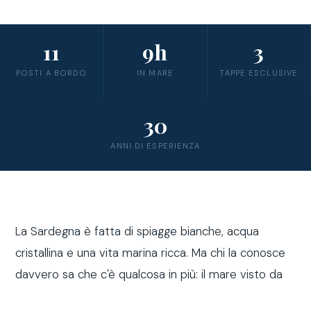
11
9h
3
POSTI A BORDO
IN MARE
TAPPE ESCLUSIVE
30
ANNI DI ESPERIENZA
La Sardegna è fatta di spiagge bianche, acqua
cristallina e una vita marina ricca. Ma chi la conosce
davvero sa che c'è qualcosa in più: il mare visto da
fuori costa, a bordo di una barca a vela.