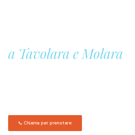
Prenota la tua
Barca a Vela
a Tavolara e Molara
Una giornata intera in mare aperto, tra le acque
turchesi di Tavolara. Snorkeling, pranzo tipico
offerto a bordo e il tramonto dal timone. Solo 11
posti per uscita.
Scopri l'itinerario →
📞 Chiama per prenotare