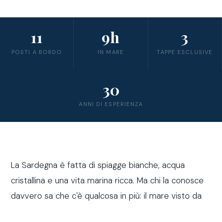
11
9h
3
POSTI A BORDO
IN MARE
TAPPE ESCLUSIVE
30
ANNI DI ESPERIENZA
La Sardegna è fatta di spiagge bianche, acqua
cristallina e una vita marina ricca. Ma chi la conosce
davvero sa che c'è qualcosa in più: il mare visto da
fuori costa, a bordo di una barca a vela.