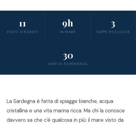
11
9h
3
POSTI A BORDO
IN MARE
TAPPE ESCLUSIVE
30
ANNI DI ESPERIENZA
La Sardegna è fatta di spiagge bianche, acqua
cristallina e una vita marina ricca. Ma chi la conosce
davvero sa che c'è qualcosa in più: il mare visto da
fuori costa, a bordo di una barca a vela.