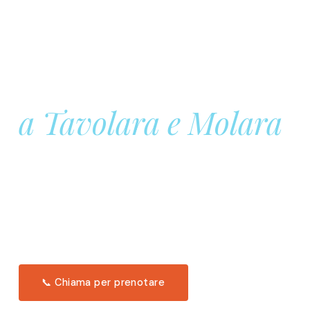
Prenota la tua
Barca a Vela
a Tavolara e Molara
Una giornata intera in mare aperto, tra le acque
turchesi di Tavolara. Snorkeling, pranzo tipico
offerto a bordo e il tramonto dal timone. Solo 11
posti per uscita.
Scopri l'itinerario →
📞 Chiama per prenotare