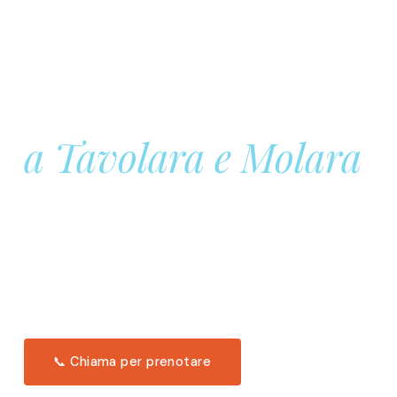
Prenota la tua
Barca a Vela
a Tavolara e Molara
Una giornata intera in mare aperto, tra le acque
turchesi di Tavolara. Snorkeling, pranzo tipico
offerto a bordo e il tramonto dal timone. Solo 11
posti per uscita.
Scopri l'itinerario →
📞 Chiama per prenotare