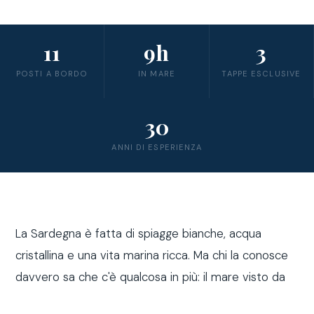
11
9h
3
POSTI A BORDO
IN MARE
TAPPE ESCLUSIVE
30
ANNI DI ESPERIENZA
La Sardegna è fatta di spiagge bianche, acqua
cristallina e una vita marina ricca. Ma chi la conosce
davvero sa che c'è qualcosa in più: il mare visto da
fuori costa, a bordo di una barca a vela.