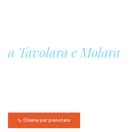
Prenota la tua
Barca a Vela
a Tavolara e Molara
Una giornata intera in mare aperto, tra le acque
turchesi di Tavolara. Snorkeling, pranzo tipico
offerto a bordo e il tramonto dal timone. Solo 11
posti per uscita.
Scopri l'itinerario →
📞 Chiama per prenotare