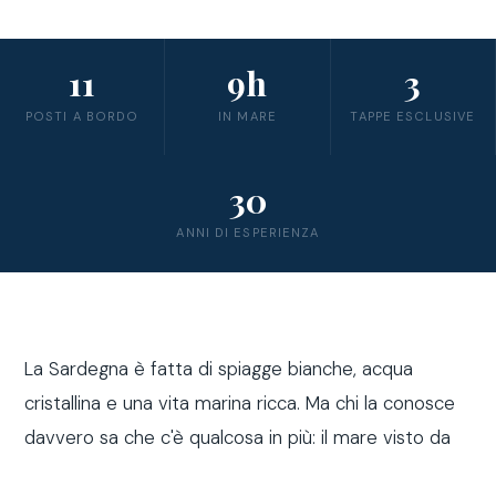
11
9h
3
POSTI A BORDO
IN MARE
TAPPE ESCLUSIVE
30
ANNI DI ESPERIENZA
La Sardegna è fatta di spiagge bianche, acqua
cristallina e una vita marina ricca. Ma chi la conosce
davvero sa che c'è qualcosa in più: il mare visto da
fuori costa, a bordo di una barca a vela.