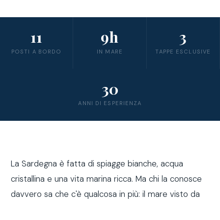
11
9h
3
POSTI A BORDO
IN MARE
TAPPE ESCLUSIVE
30
ANNI DI ESPERIENZA
La Sardegna è fatta di spiagge bianche, acqua
cristallina e una vita marina ricca. Ma chi la conosce
davvero sa che c'è qualcosa in più: il mare visto da
fuori costa, a bordo di una barca a vela.