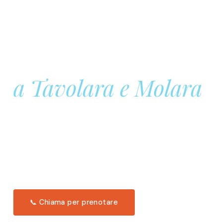
Prenota la tua
Barca a Vela
a Tavolara e Molara
Una giornata intera in mare aperto, tra le acque
turchesi di Tavolara. Snorkeling, pranzo tipico
offerto a bordo e il tramonto dal timone. Solo 11
posti per uscita.
Scopri l'itinerario →
📞 Chiama per prenotare