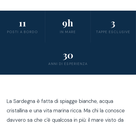
11
9h
3
POSTI A BORDO
IN MARE
TAPPE ESCLUSIVE
30
ANNI DI ESPERIENZA
La Sardegna è fatta di spiagge bianche, acqua
cristallina e una vita marina ricca. Ma chi la conosce
davvero sa che c'è qualcosa in più: il mare visto da
fuori costa, a bordo di una barca a vela.