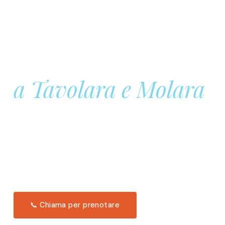
Prenota la tua
Barca a Vela
a Tavolara e Molara
Una giornata intera in mare aperto, tra le acque
turchesi di Tavolara. Snorkeling, pranzo tipico
offerto a bordo e il tramonto dal timone. Solo 11
posti per uscita.
Scopri l'itinerario →
📞 Chiama per prenotare