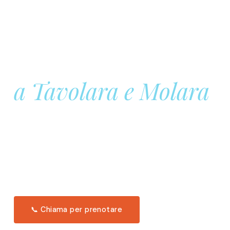
Prenota la tua
Barca a Vela
a Tavolara e Molara
Una giornata intera in mare aperto, tra le acque
turchesi di Tavolara. Snorkeling, pranzo tipico
offerto a bordo e il tramonto dal timone. Solo 11
posti per uscita.
Scopri l'itinerario →
📞 Chiama per prenotare