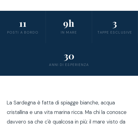
11
9h
3
POSTI A BORDO
IN MARE
TAPPE ESCLUSIVE
30
ANNI DI ESPERIENZA
La Sardegna è fatta di spiagge bianche, acqua
cristallina e una vita marina ricca. Ma chi la conosce
davvero sa che c'è qualcosa in più: il mare visto da
fuori costa, a bordo di una barca a vela.