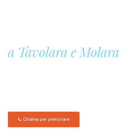
Prenota la tua
Barca a Vela
a Tavolara e Molara
Una giornata intera in mare aperto, tra le acque
turchesi di Tavolara. Snorkeling, pranzo tipico
offerto a bordo e il tramonto dal timone. Solo 11
posti per uscita.
Scopri l'itinerario →
📞 Chiama per prenotare