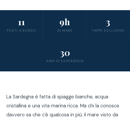
11
9h
3
POSTI A BORDO
IN MARE
TAPPE ESCLUSIVE
30
ANNI DI ESPERIENZA
La Sardegna è fatta di spiagge bianche, acqua
cristallina e una vita marina ricca. Ma chi la conosce
davvero sa che c'è qualcosa in più: il mare visto da
fuori costa, a bordo di una barca a vela.