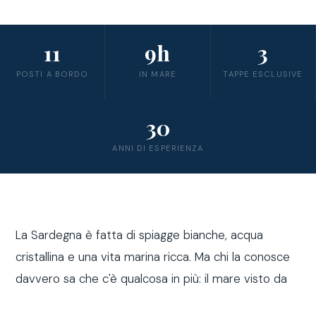
11
9h
3
POSTI A BORDO
IN MARE
TAPPE ESCLUSIVE
30
ANNI DI ESPERIENZA
La Sardegna è fatta di spiagge bianche, acqua
cristallina e una vita marina ricca. Ma chi la conosce
davvero sa che c'è qualcosa in più: il mare visto da
fuori costa, a bordo di una barca a vela.