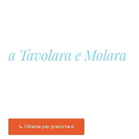
Prenota la tua
Barca a Vela
a Tavolara e Molara
Una giornata intera in mare aperto, tra le acque
turchesi di Tavolara. Snorkeling, pranzo tipico
offerto a bordo e il tramonto dal timone. Solo 11
posti per uscita.
Scopri l'itinerario →
📞 Chiama per prenotare