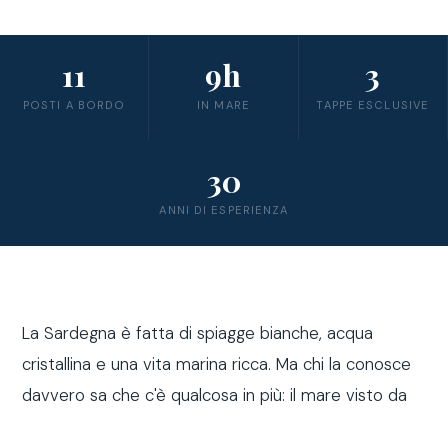
11
9h
3
POSTI A BORDO
IN MARE
TAPPE ESCLUSIVE
30
ANNI DI ESPERIENZA
La Sardegna è fatta di spiagge bianche, acqua
cristallina e una vita marina ricca. Ma chi la conosce
davvero sa che c'è qualcosa in più: il mare visto da
fuori costa, a bordo di una barca a vela.