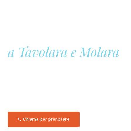
Prenota la tua
Barca a Vela
a Tavolara e Molara
Una giornata intera in mare aperto, tra le acque
turchesi di Tavolara. Snorkeling, pranzo tipico
offerto a bordo e il tramonto dal timone. Solo 11
posti per uscita.
Scopri l'itinerario →
📞 Chiama per prenotare