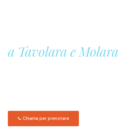
Prenota la tua
Barca a Vela
a Tavolara e Molara
Una giornata intera in mare aperto, tra le acque
turchesi di Tavolara. Snorkeling, pranzo tipico
offerto a bordo e il tramonto dal timone. Solo 11
posti per uscita.
Scopri l'itinerario →
📞 Chiama per prenotare