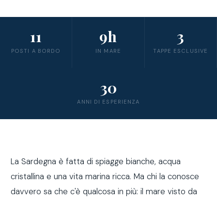
11
9h
3
POSTI A BORDO
IN MARE
TAPPE ESCLUSIVE
30
ANNI DI ESPERIENZA
La Sardegna è fatta di spiagge bianche, acqua
cristallina e una vita marina ricca. Ma chi la conosce
davvero sa che c'è qualcosa in più: il mare visto da
fuori costa, a bordo di una barca a vela.