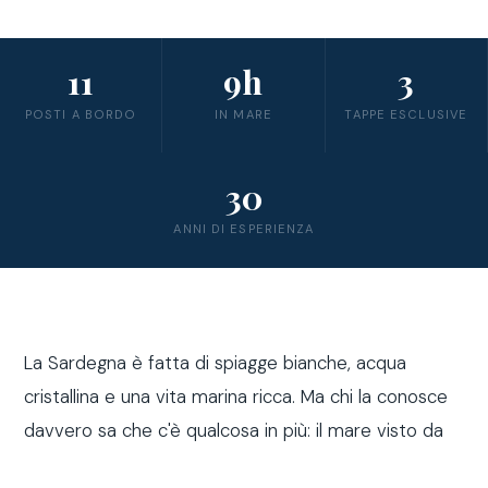
11
9h
3
POSTI A BORDO
IN MARE
TAPPE ESCLUSIVE
30
ANNI DI ESPERIENZA
La Sardegna è fatta di spiagge bianche, acqua
cristallina e una vita marina ricca. Ma chi la conosce
davvero sa che c'è qualcosa in più: il mare visto da
fuori costa, a bordo di una barca a vela.