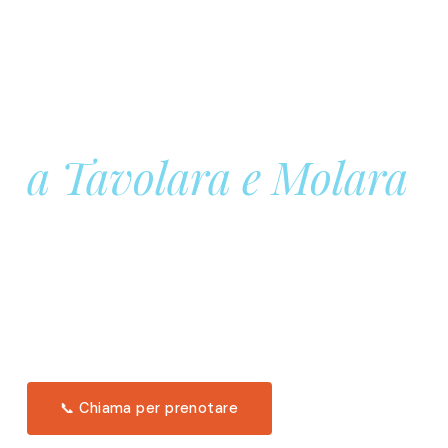
Prenota la tua
Barca a Vela
a Tavolara e Molara
Una giornata intera in mare aperto, tra le acque
turchesi di Tavolara. Snorkeling, pranzo tipico
offerto a bordo e il tramonto dal timone. Solo 11
posti per uscita.
Scopri l'itinerario →
📞 Chiama per prenotare