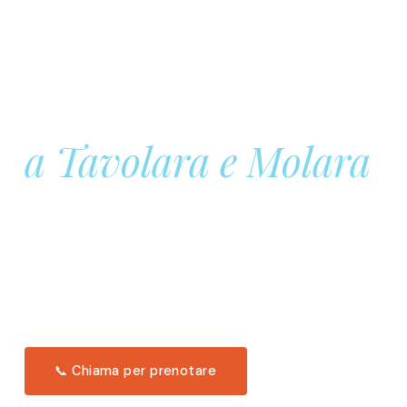
Prenota la tua
Barca a Vela
a Tavolara e Molara
Una giornata intera in mare aperto, tra le acque
turchesi di Tavolara. Snorkeling, pranzo tipico
offerto a bordo e il tramonto dal timone. Solo 11
posti per uscita.
Scopri l'itinerario →
📞 Chiama per prenotare