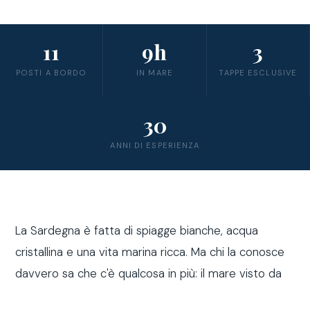
11
9h
3
POSTI A BORDO
IN MARE
TAPPE ESCLUSIVE
30
ANNI DI ESPERIENZA
La Sardegna è fatta di spiagge bianche, acqua
cristallina e una vita marina ricca. Ma chi la conosce
davvero sa che c'è qualcosa in più: il mare visto da
fuori costa, a bordo di una barca a vela.