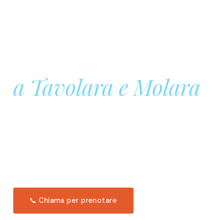
Prenota la tua
Barca a Vela
a Tavolara e Molara
Una giornata intera in mare aperto, tra le acque
turchesi di Tavolara. Snorkeling, pranzo tipico
offerto a bordo e il tramonto dal timone. Solo 11
posti per uscita.
Scopri l'itinerario →
📞 Chiama per prenotare