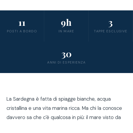
11
9h
3
POSTI A BORDO
IN MARE
TAPPE ESCLUSIVE
30
ANNI DI ESPERIENZA
La Sardegna è fatta di spiagge bianche, acqua
cristallina e una vita marina ricca. Ma chi la conosce
davvero sa che c'è qualcosa in più: il mare visto da
fuori costa, a bordo di una barca a vela.