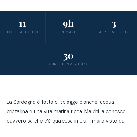
11
9h
3
POSTI A BORDO
IN MARE
TAPPE ESCLUSIVE
30
ANNI DI ESPERIENZA
La Sardegna è fatta di spiagge bianche, acqua
cristallina e una vita marina ricca. Ma chi la conosce
davvero sa che c'è qualcosa in più: il mare visto da
fuori costa, a bordo di una barca a vela.