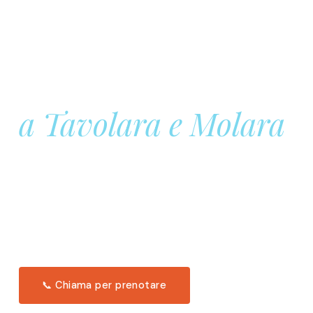
Prenota la tua
Barca a Vela
a Tavolara e Molara
Una giornata intera in mare aperto, tra le acque
turchesi di Tavolara. Snorkeling, pranzo tipico
offerto a bordo e il tramonto dal timone. Solo 11
posti per uscita.
Scopri l'itinerario →
📞 Chiama per prenotare