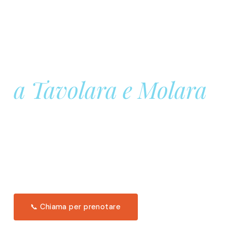
Prenota la tua
Barca a Vela
a Tavolara e Molara
Una giornata intera in mare aperto, tra le acque
turchesi di Tavolara. Snorkeling, pranzo tipico
offerto a bordo e il tramonto dal timone. Solo 11
posti per uscita.
Scopri l'itinerario →
📞 Chiama per prenotare