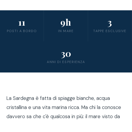
11
9h
3
POSTI A BORDO
IN MARE
TAPPE ESCLUSIVE
30
ANNI DI ESPERIENZA
La Sardegna è fatta di spiagge bianche, acqua
cristallina e una vita marina ricca. Ma chi la conosce
davvero sa che c'è qualcosa in più: il mare visto da
fuori costa, a bordo di una barca a vela.