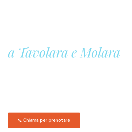
Prenota la tua
Barca a Vela
a Tavolara e Molara
Una giornata intera in mare aperto, tra le acque
turchesi di Tavolara. Snorkeling, pranzo tipico
offerto a bordo e il tramonto dal timone. Solo 11
posti per uscita.
Scopri l'itinerario →
📞 Chiama per prenotare