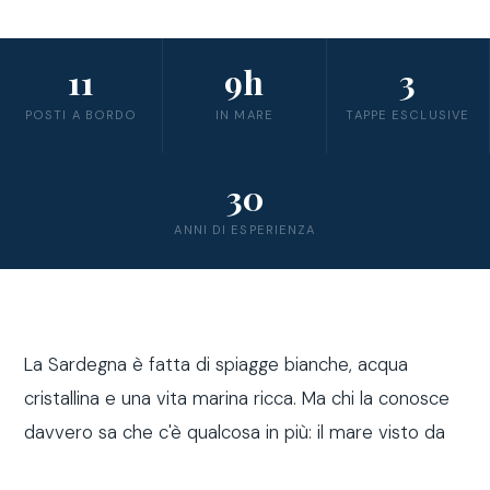
11
9h
3
POSTI A BORDO
IN MARE
TAPPE ESCLUSIVE
30
ANNI DI ESPERIENZA
La Sardegna è fatta di spiagge bianche, acqua
cristallina e una vita marina ricca. Ma chi la conosce
davvero sa che c'è qualcosa in più: il mare visto da
fuori costa, a bordo di una barca a vela.