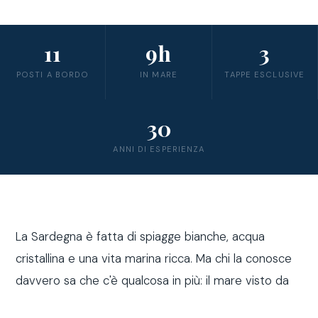
11
9h
3
POSTI A BORDO
IN MARE
TAPPE ESCLUSIVE
30
ANNI DI ESPERIENZA
La Sardegna è fatta di spiagge bianche, acqua
cristallina e una vita marina ricca. Ma chi la conosce
davvero sa che c'è qualcosa in più: il mare visto da
fuori costa, a bordo di una barca a vela.