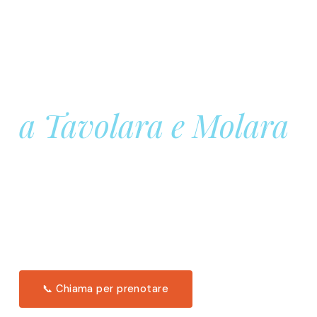
Prenota la tua
Barca a Vela
a Tavolara e Molara
Una giornata intera in mare aperto, tra le acque
turchesi di Tavolara. Snorkeling, pranzo tipico
offerto a bordo e il tramonto dal timone. Solo 11
posti per uscita.
Scopri l'itinerario →
📞 Chiama per prenotare