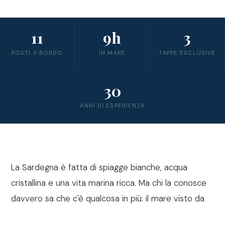
11
9h
3
POSTI A BORDO
IN MARE
TAPPE ESCLUSIVE
30
ANNI DI ESPERIENZA
La Sardegna è fatta di spiagge bianche, acqua
cristallina e una vita marina ricca. Ma chi la conosce
davvero sa che c'è qualcosa in più: il mare visto da
fuori costa, a bordo di una barca a vela.