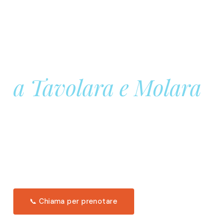
Prenota la tua
Barca a Vela
a Tavolara e Molara
Una giornata intera in mare aperto, tra le acque
turchesi di Tavolara. Snorkeling, pranzo tipico
offerto a bordo e il tramonto dal timone. Solo 11
posti per uscita.
Scopri l'itinerario →
📞 Chiama per prenotare