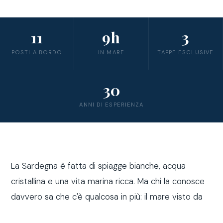
11
9h
3
POSTI A BORDO
IN MARE
TAPPE ESCLUSIVE
30
ANNI DI ESPERIENZA
La Sardegna è fatta di spiagge bianche, acqua
cristallina e una vita marina ricca. Ma chi la conosce
davvero sa che c'è qualcosa in più: il mare visto da
fuori costa, a bordo di una barca a vela.