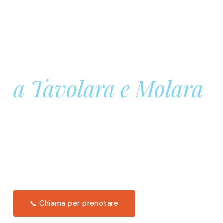
Prenota la tua
Barca a Vela
a Tavolara e Molara
Una giornata intera in mare aperto, tra le acque
turchesi di Tavolara. Snorkeling, pranzo tipico
offerto a bordo e il tramonto dal timone. Solo 11
posti per uscita.
Scopri l'itinerario →
📞 Chiama per prenotare