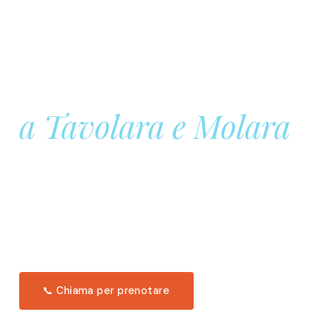
Prenota la tua
Barca a Vela
a Tavolara e Molara
Una giornata intera in mare aperto, tra le acque
turchesi di Tavolara. Snorkeling, pranzo tipico
offerto a bordo e il tramonto dal timone. Solo 11
posti per uscita.
Scopri l'itinerario →
📞 Chiama per prenotare