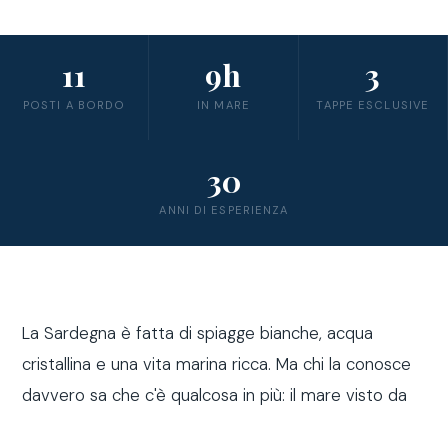
11
9h
3
POSTI A BORDO
IN MARE
TAPPE ESCLUSIVE
30
ANNI DI ESPERIENZA
La Sardegna è fatta di spiagge bianche, acqua
cristallina e una vita marina ricca. Ma chi la conosce
davvero sa che c'è qualcosa in più: il mare visto da
fuori costa, a bordo di una barca a vela.