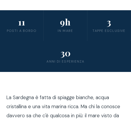
11
9h
3
POSTI A BORDO
IN MARE
TAPPE ESCLUSIVE
30
ANNI DI ESPERIENZA
La Sardegna è fatta di spiagge bianche, acqua
cristallina e una vita marina ricca. Ma chi la conosce
davvero sa che c'è qualcosa in più: il mare visto da
fuori costa, a bordo di una barca a vela.