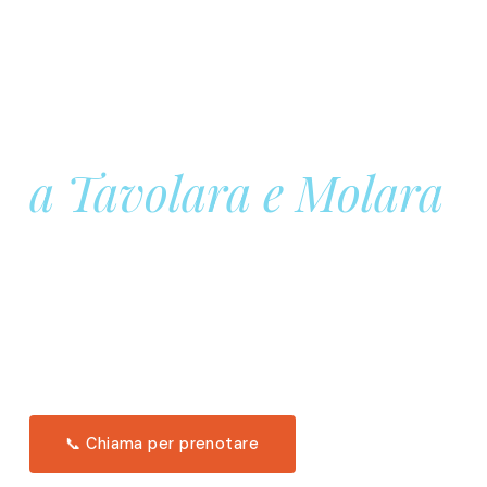
Prenota la tua
Barca a Vela
a Tavolara e Molara
Una giornata intera in mare aperto, tra le acque
turchesi di Tavolara. Snorkeling, pranzo tipico
offerto a bordo e il tramonto dal timone. Solo 11
posti per uscita.
Scopri l'itinerario →
📞 Chiama per prenotare