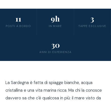
11
9h
3
POSTI A BORDO
IN MARE
TAPPE ESCLUSIVE
30
ANNI DI ESPERIENZA
La Sardegna è fatta di spiagge bianche, acqua
cristallina e una vita marina ricca. Ma chi la conosce
davvero sa che c'è qualcosa in più: il mare visto da
fuori costa, a bordo di una barca a vela.