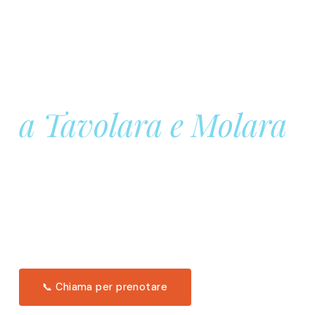
Prenota la tua
Barca a Vela
a Tavolara e Molara
Una giornata intera in mare aperto, tra le acque
turchesi di Tavolara. Snorkeling, pranzo tipico
offerto a bordo e il tramonto dal timone. Solo 11
posti per uscita.
Scopri l'itinerario →
📞 Chiama per prenotare