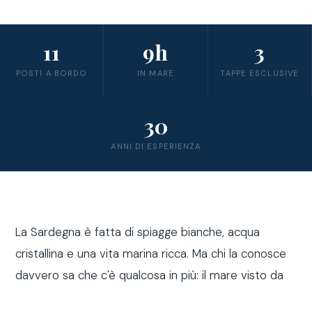
11
9h
3
POSTI A BORDO
IN MARE
TAPPE ESCLUSIVE
30
ANNI DI ESPERIENZA
La Sardegna è fatta di spiagge bianche, acqua
cristallina e una vita marina ricca. Ma chi la conosce
davvero sa che c'è qualcosa in più: il mare visto da
fuori costa, a bordo di una barca a vela.