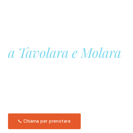
Prenota la tua
Barca a Vela
a Tavolara e Molara
Una giornata intera in mare aperto, tra le acque
turchesi di Tavolara. Snorkeling, pranzo tipico
offerto a bordo e il tramonto dal timone. Solo 11
posti per uscita.
Scopri l'itinerario →
📞 Chiama per prenotare