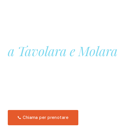
Prenota la tua
Barca a Vela
a Tavolara e Molara
Una giornata intera in mare aperto, tra le acque
turchesi di Tavolara. Snorkeling, pranzo tipico
offerto a bordo e il tramonto dal timone. Solo 11
posti per uscita.
Scopri l'itinerario →
📞 Chiama per prenotare