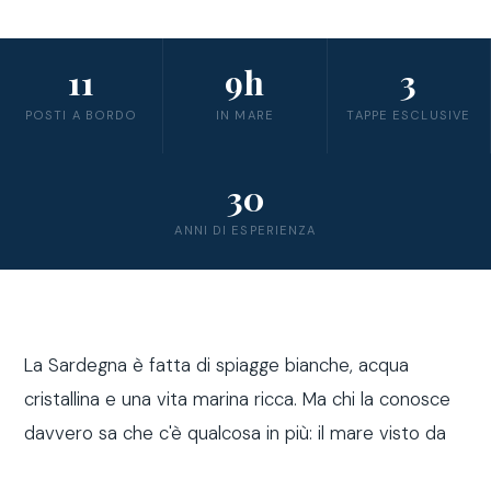
11
9h
3
POSTI A BORDO
IN MARE
TAPPE ESCLUSIVE
30
ANNI DI ESPERIENZA
La Sardegna è fatta di spiagge bianche, acqua
cristallina e una vita marina ricca. Ma chi la conosce
davvero sa che c'è qualcosa in più: il mare visto da
fuori costa, a bordo di una barca a vela.