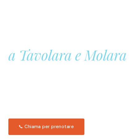
Prenota la tua
Barca a Vela
a Tavolara e Molara
Una giornata intera in mare aperto, tra le acque
turchesi di Tavolara. Snorkeling, pranzo tipico
offerto a bordo e il tramonto dal timone. Solo 11
posti per uscita.
Scopri l'itinerario →
📞 Chiama per prenotare