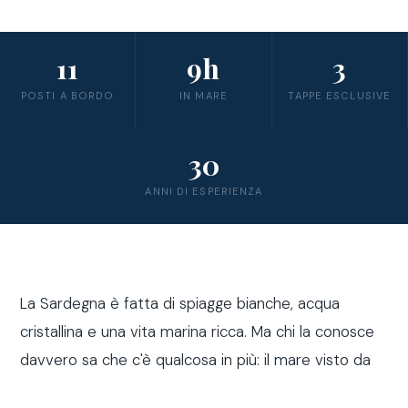
11
9h
3
POSTI A BORDO
IN MARE
TAPPE ESCLUSIVE
30
ANNI DI ESPERIENZA
La Sardegna è fatta di spiagge bianche, acqua
cristallina e una vita marina ricca. Ma chi la conosce
davvero sa che c'è qualcosa in più: il mare visto da
fuori costa, a bordo di una barca a vela.