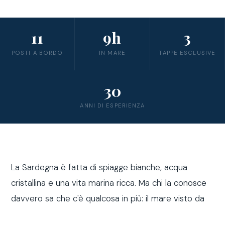
11
9h
3
POSTI A BORDO
IN MARE
TAPPE ESCLUSIVE
30
ANNI DI ESPERIENZA
La Sardegna è fatta di spiagge bianche, acqua
cristallina e una vita marina ricca. Ma chi la conosce
davvero sa che c'è qualcosa in più: il mare visto da
fuori costa, a bordo di una barca a vela.