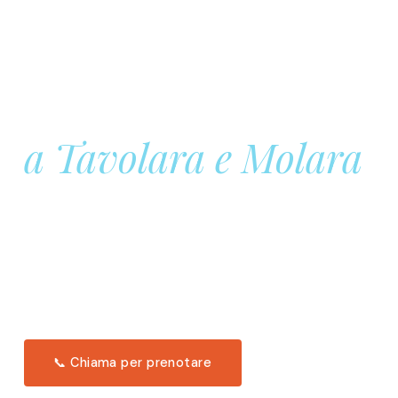
Prenota la tua
Barca a Vela
a Tavolara e Molara
Una giornata intera in mare aperto, tra le acque
turchesi di Tavolara. Snorkeling, pranzo tipico
offerto a bordo e il tramonto dal timone. Solo 11
posti per uscita.
Scopri l'itinerario →
📞 Chiama per prenotare