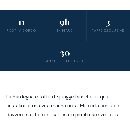
11
9h
3
POSTI A BORDO
IN MARE
TAPPE ESCLUSIVE
30
ANNI DI ESPERIENZA
La Sardegna è fatta di spiagge bianche, acqua
cristallina e una vita marina ricca. Ma chi la conosce
davvero sa che c'è qualcosa in più: il mare visto da
fuori costa, a bordo di una barca a vela.