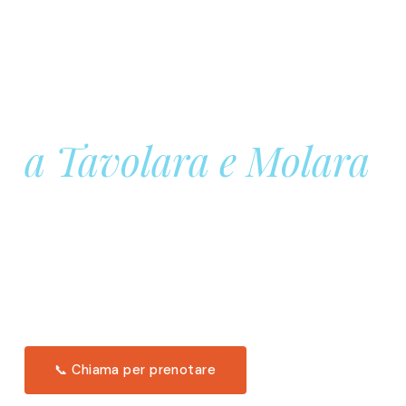
Prenota la tua
Barca a Vela
a Tavolara e Molara
Una giornata intera in mare aperto, tra le acque
turchesi di Tavolara. Snorkeling, pranzo tipico
offerto a bordo e il tramonto dal timone. Solo 11
posti per uscita.
Scopri l'itinerario →
📞 Chiama per prenotare