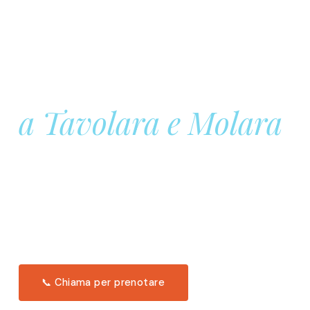
Prenota la tua
Barca a Vela
a Tavolara e Molara
Una giornata intera in mare aperto, tra le acque
turchesi di Tavolara. Snorkeling, pranzo tipico
offerto a bordo e il tramonto dal timone. Solo 11
posti per uscita.
Scopri l'itinerario →
📞 Chiama per prenotare