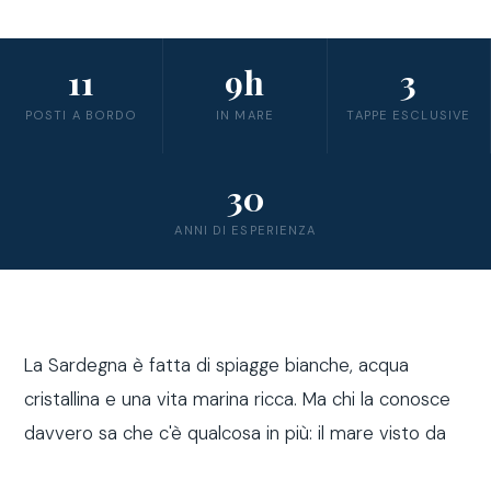
11
9h
3
POSTI A BORDO
IN MARE
TAPPE ESCLUSIVE
30
ANNI DI ESPERIENZA
La Sardegna è fatta di spiagge bianche, acqua
cristallina e una vita marina ricca. Ma chi la conosce
davvero sa che c'è qualcosa in più: il mare visto da
fuori costa, a bordo di una barca a vela.