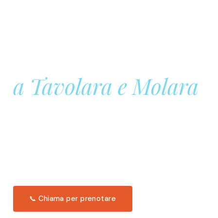
Prenota la tua
Barca a Vela
a Tavolara e Molara
Una giornata intera in mare aperto, tra le acque
turchesi di Tavolara. Snorkeling, pranzo tipico
offerto a bordo e il tramonto dal timone. Solo 11
posti per uscita.
Scopri l'itinerario →
📞 Chiama per prenotare