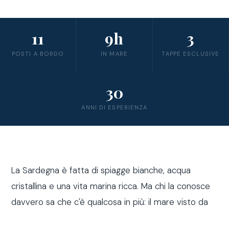
11
9h
3
POSTI A BORDO
IN MARE
TAPPE ESCLUSIVE
30
ANNI DI ESPERIENZA
La Sardegna è fatta di spiagge bianche, acqua
cristallina e una vita marina ricca. Ma chi la conosce
davvero sa che c'è qualcosa in più: il mare visto da
fuori costa, a bordo di una barca a vela.