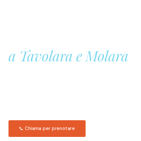
Prenota la tua
Barca a Vela
a Tavolara e Molara
Una giornata intera in mare aperto, tra le acque
turchesi di Tavolara. Snorkeling, pranzo tipico
offerto a bordo e il tramonto dal timone. Solo 11
posti per uscita.
Scopri l'itinerario →
📞 Chiama per prenotare