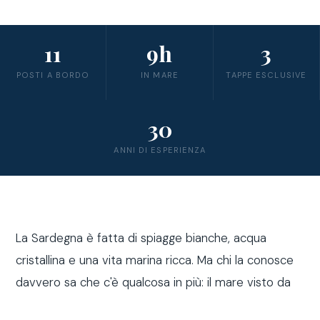
11
9h
3
POSTI A BORDO
IN MARE
TAPPE ESCLUSIVE
30
ANNI DI ESPERIENZA
La Sardegna è fatta di spiagge bianche, acqua
cristallina e una vita marina ricca. Ma chi la conosce
davvero sa che c'è qualcosa in più: il mare visto da
fuori costa, a bordo di una barca a vela.