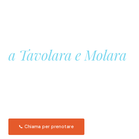
Prenota la tua
Barca a Vela
a Tavolara e Molara
Una giornata intera in mare aperto, tra le acque
turchesi di Tavolara. Snorkeling, pranzo tipico
offerto a bordo e il tramonto dal timone. Solo 11
posti per uscita.
Scopri l'itinerario →
📞 Chiama per prenotare