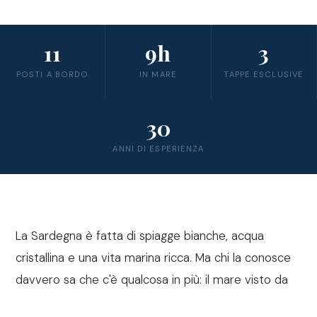
11
9h
3
POSTI A BORDO
IN MARE
TAPPE ESCLUSIVE
30
ANNI DI ESPERIENZA
La Sardegna è fatta di spiagge bianche, acqua
cristallina e una vita marina ricca. Ma chi la conosce
davvero sa che c'è qualcosa in più: il mare visto da
fuori costa, a bordo di una barca a vela.