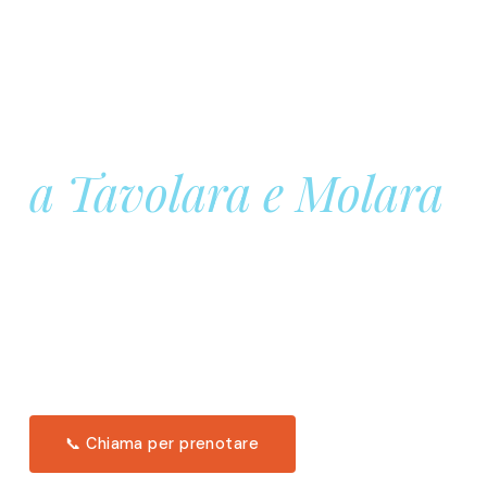
Prenota la tua
Barca a Vela
a Tavolara e Molara
Una giornata intera in mare aperto, tra le acque
turchesi di Tavolara. Snorkeling, pranzo tipico
offerto a bordo e il tramonto dal timone. Solo 11
posti per uscita.
Scopri l'itinerario →
📞 Chiama per prenotare