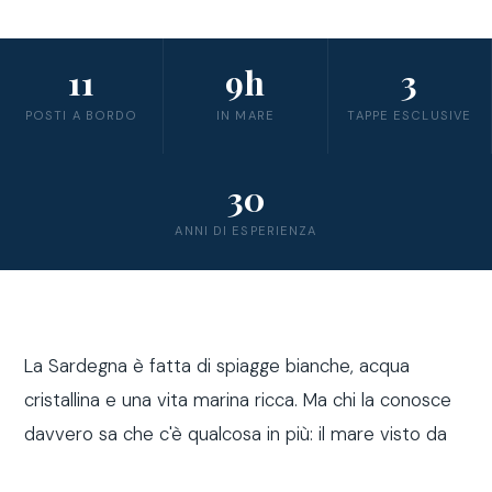
11
9h
3
POSTI A BORDO
IN MARE
TAPPE ESCLUSIVE
30
ANNI DI ESPERIENZA
La Sardegna è fatta di spiagge bianche, acqua
cristallina e una vita marina ricca. Ma chi la conosce
davvero sa che c'è qualcosa in più: il mare visto da
fuori costa, a bordo di una barca a vela.