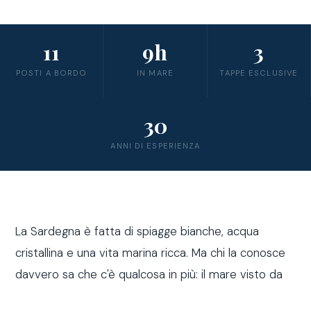
11
9h
3
POSTI A BORDO
IN MARE
TAPPE ESCLUSIVE
30
ANNI DI ESPERIENZA
La Sardegna è fatta di spiagge bianche, acqua
cristallina e una vita marina ricca. Ma chi la conosce
davvero sa che c'è qualcosa in più: il mare visto da
fuori costa, a bordo di una barca a vela.