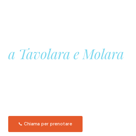
Prenota la tua
Barca a Vela
a Tavolara e Molara
Una giornata intera in mare aperto, tra le acque
turchesi di Tavolara. Snorkeling, pranzo tipico
offerto a bordo e il tramonto dal timone. Solo 11
posti per uscita.
Scopri l'itinerario →
📞 Chiama per prenotare