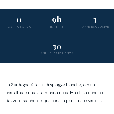
11
9h
3
POSTI A BORDO
IN MARE
TAPPE ESCLUSIVE
30
ANNI DI ESPERIENZA
La Sardegna è fatta di spiagge bianche, acqua
cristallina e una vita marina ricca. Ma chi la conosce
davvero sa che c'è qualcosa in più: il mare visto da
fuori costa, a bordo di una barca a vela.