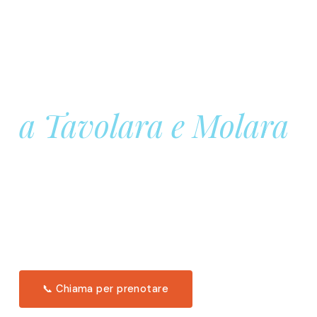
Prenota la tua
Barca a Vela
a Tavolara e Molara
Una giornata intera in mare aperto, tra le acque
turchesi di Tavolara. Snorkeling, pranzo tipico
offerto a bordo e il tramonto dal timone. Solo 11
posti per uscita.
Scopri l'itinerario →
📞 Chiama per prenotare