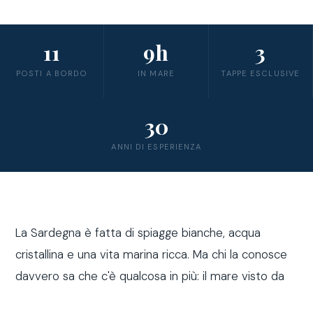
11
9h
3
POSTI A BORDO
IN MARE
TAPPE ESCLUSIVE
30
ANNI DI ESPERIENZA
La Sardegna è fatta di spiagge bianche, acqua
cristallina e una vita marina ricca. Ma chi la conosce
davvero sa che c'è qualcosa in più: il mare visto da
fuori costa, a bordo di una barca a vela.