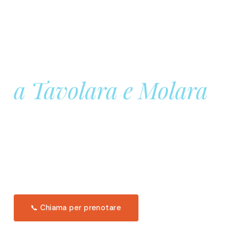
Prenota la tua
Barca a Vela
a Tavolara e Molara
Una giornata intera in mare aperto, tra le acque
turchesi di Tavolara. Snorkeling, pranzo tipico
offerto a bordo e il tramonto dal timone. Solo 11
posti per uscita.
Scopri l'itinerario →
📞 Chiama per prenotare