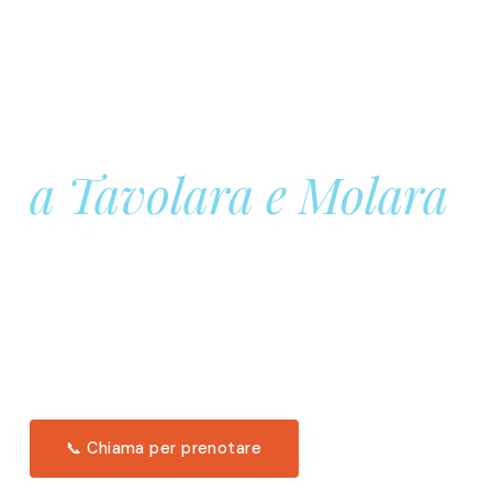
Prenota la tua
Barca a Vela
a Tavolara e Molara
Una giornata intera in mare aperto, tra le acque
turchesi di Tavolara. Snorkeling, pranzo tipico
offerto a bordo e il tramonto dal timone. Solo 11
posti per uscita.
Scopri l'itinerario →
📞 Chiama per prenotare