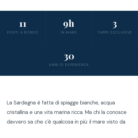
11
9h
3
POSTI A BORDO
IN MARE
TAPPE ESCLUSIVE
30
ANNI DI ESPERIENZA
La Sardegna è fatta di spiagge bianche, acqua
cristallina e una vita marina ricca. Ma chi la conosce
davvero sa che c'è qualcosa in più: il mare visto da
fuori costa, a bordo di una barca a vela.