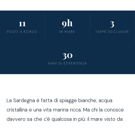
11
9h
3
POSTI A BORDO
IN MARE
TAPPE ESCLUSIVE
30
ANNI DI ESPERIENZA
La Sardegna è fatta di spiagge bianche, acqua
cristallina e una vita marina ricca. Ma chi la conosce
davvero sa che c'è qualcosa in più: il mare visto da
fuori costa, a bordo di una barca a vela.