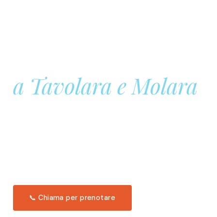
Prenota la tua
Barca a Vela
a Tavolara e Molara
Una giornata intera in mare aperto, tra le acque
turchesi di Tavolara. Snorkeling, pranzo tipico
offerto a bordo e il tramonto dal timone. Solo 11
posti per uscita.
Scopri l'itinerario →
📞 Chiama per prenotare