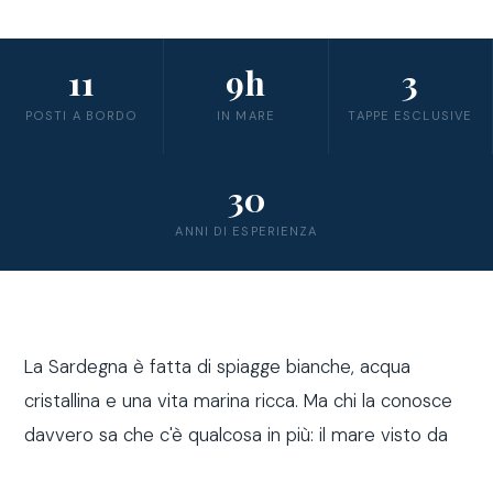
11
9h
3
POSTI A BORDO
IN MARE
TAPPE ESCLUSIVE
30
ANNI DI ESPERIENZA
La Sardegna è fatta di spiagge bianche, acqua
cristallina e una vita marina ricca. Ma chi la conosce
davvero sa che c'è qualcosa in più: il mare visto da
fuori costa, a bordo di una barca a vela.