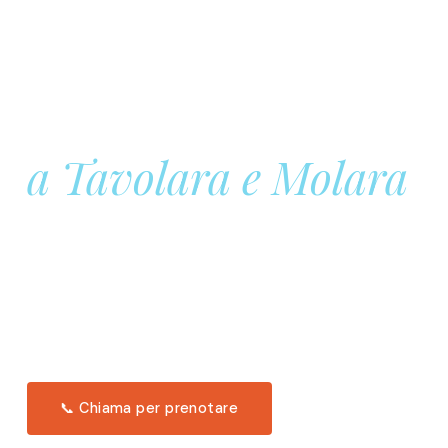
Prenota la tua
Barca a Vela
a Tavolara e Molara
Una giornata intera in mare aperto, tra le acque
turchesi di Tavolara. Snorkeling, pranzo tipico
offerto a bordo e il tramonto dal timone. Solo 11
posti per uscita.
Scopri l'itinerario →
📞 Chiama per prenotare