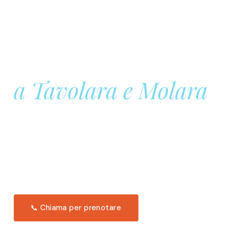
Prenota la tua
Barca a Vela
a Tavolara e Molara
Una giornata intera in mare aperto, tra le acque
turchesi di Tavolara. Snorkeling, pranzo tipico
offerto a bordo e il tramonto dal timone. Solo 11
posti per uscita.
Scopri l'itinerario →
📞 Chiama per prenotare