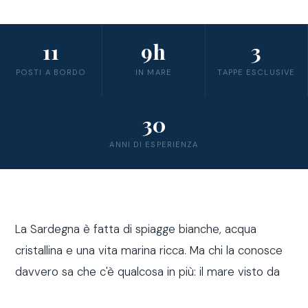
11
9h
3
POSTI A BORDO
IN MARE
TAPPE ESCLUSIVE
30
ANNI DI ESPERIENZA
La Sardegna è fatta di spiagge bianche, acqua
cristallina e una vita marina ricca. Ma chi la conosce
davvero sa che c'è qualcosa in più: il mare visto da
fuori costa, a bordo di una barca a vela.