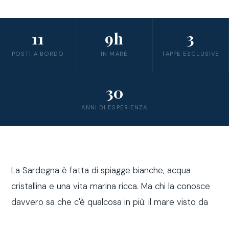
11
9h
3
POSTI A BORDO
IN MARE
TAPPE ESCLUSIVE
30
ANNI DI ESPERIENZA
La Sardegna è fatta di spiagge bianche, acqua
cristallina e una vita marina ricca. Ma chi la conosce
davvero sa che c'è qualcosa in più: il mare visto da
fuori costa, a bordo di una barca a vela.