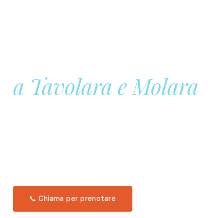
Prenota la tua
Barca a Vela
a Tavolara e Molara
Una giornata intera in mare aperto, tra le acque
turchesi di Tavolara. Snorkeling, pranzo tipico
offerto a bordo e il tramonto dal timone. Solo 11
posti per uscita.
Scopri l'itinerario →
📞 Chiama per prenotare