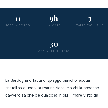
11
9h
3
POSTI A BORDO
IN MARE
TAPPE ESCLUSIVE
30
ANNI DI ESPERIENZA
La Sardegna è fatta di spiagge bianche, acqua
cristallina e una vita marina ricca. Ma chi la conosce
davvero sa che c'è qualcosa in più: il mare visto da
fuori costa, a bordo di una barca a vela.