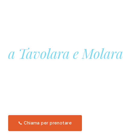
Prenota la tua
Barca a Vela
a Tavolara e Molara
Una giornata intera in mare aperto, tra le acque
turchesi di Tavolara. Snorkeling, pranzo tipico
offerto a bordo e il tramonto dal timone. Solo 11
posti per uscita.
Scopri l'itinerario →
📞 Chiama per prenotare